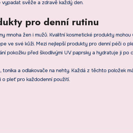
de vypadat svěže a zdravě každý den.
dukty pro denní rutinu
iny mnoha žen i mužů. Kvalitní kosmetické produkty mohou 
pe ve své kůži. Mezi nejlepší produkty pro denní péči o ple
ní pokožku před škodlivými UV paprsky a hydratuje ji po c
a, tonika a odlakovače na nehty. Každá z těchto položek m
i o pleť pro každodenní použití.