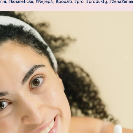
nní
,
#kosmetické
,
#Nejlepší
,
#použití
,
#pro
,
#produkty
,
#ŽenaŽenám