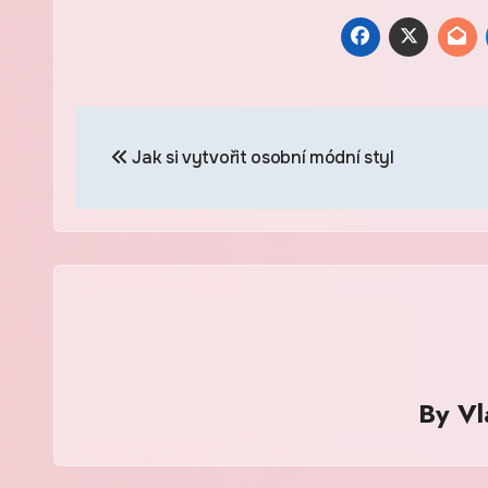
Navigace
Jak si vytvořit osobní módní styl
pro
příspěvek
By
Vl