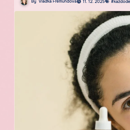
By
Vlaďka Fremundová
11. 12. 2025
#každode