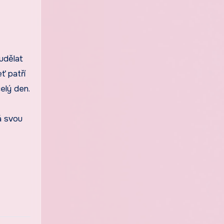
udělat
ť patří
elý den.
á svou