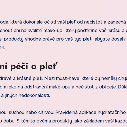
a, která dokonale očistí vaši pleť od nečistot a zanechá j
out ani na kvalitní make-up, který podtrhne vaši krásu a
i produkty vhodné právě pro váš typ pleti, abyste dosáhli
en.
í péči o pleť
dravé a krásné pleti. Mezi must-have, které by neměly chy
ebo mléko na odstranění make-upu a nečistot z obličeje. Dů
 a jiných nedokonalostí.
ou, suchou nebo citlivou. Pravidelná aplikace hydratačníh
 dobu. S těmito dvěma produkty jako základem vaší každ