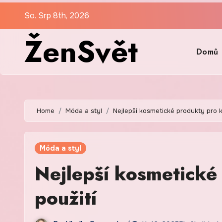
Skip
So. Srp 8th, 2026
to
ŽenSvět
content
Domů
Home
Móda a styl
Nejlepší kosmetické produkty pro 
Móda a styl
Nejlepší kosmetické
použití