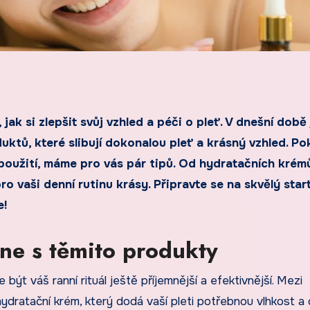
ktů, které slibují dokonalou pleť a krásný vzhled. P
použití, máme pro vás pár tipů. Od hydratačních krém
o vaši denní rutinu krásy. Připravte se na skvělý star
e!
ne s těmito produkty
t váš ranní rituál ještě příjemnější a efektivnější. Mezi
ydratační krém, který dodá vaší pleti potřebnou vlhkost a