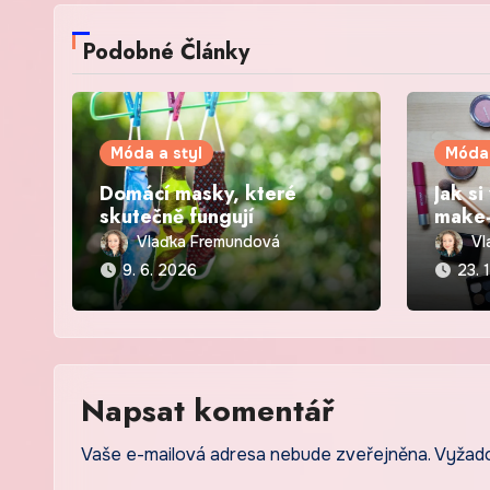
Podobné Články
Móda a styl
Móda 
Domácí masky, které
Jak si
skutečně fungují
make-
den
Vlaďka Fremundová
Vl
9. 6. 2026
23. 
Napsat komentář
Vaše e-mailová adresa nebude zveřejněna.
Vyžad