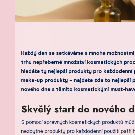
Každý den se setkáváme s mnoha možnostmi, jak si zlepšit svůj vzhled a péči o pleť. V dnešní době je na
trhu nepřeberné množství kosmetických produ
hledáte ty nejlepší produkty pro každodenní 
make-up produkty – najdete zde to nejlepší pr
nového dne s těmito kosmetickými must-hav
Skvělý start do nového d
S pomocí správných kosmetických produktů může bý
nezbytné produkty pro každodenní použití patří h