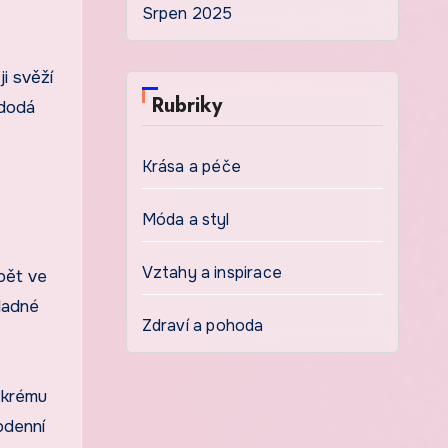
Srpen 2025
i svěží
Rubriky
 dodá
Krása a péče
Móda a styl
Vztahy a inspirace
bět ve
kladné
Zdraví a pohoda
o krému
odenní