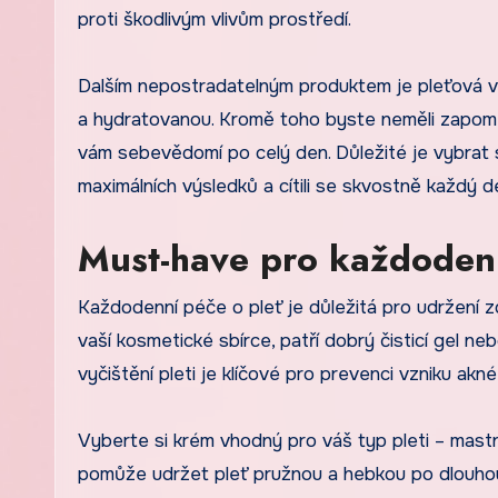
proti škodlivým vlivům prostředí.
Dalším nepostradatelným produktem je pleťová vod
a hydratovanou. Kromě toho byste neměli zapomen
vám sebevědomí po celý den. Důležité je vybrat s
maximálních výsledků a cítili se skvostně každý d
Must-have pro každodenn
Každodenní péče o pleť je důležitá pro udržení z
vaší kosmetické sbírce, patří dobrý čisticí gel n
vyčištění pleti je klíčové pro prevenci vzniku akné
Vyberte si krém vhodný pro váš typ pleti – mastn
pomůže udržet pleť pružnou a hebkou po dlouhou