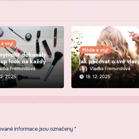
a styl
Móda a styl
 vytvořit dokonalý
up look na každý
Jak pečovat o své vlas
aďka Fremundová
Vlaďka Fremundová
12. 2025
18. 12. 2025
ované informace jsou označeny
*