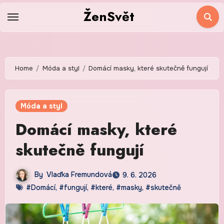
Skip
ŽenSvět
to
content
Home
Móda a styl
Domácí masky, které skutečně fungují
Móda a styl
Domácí masky, které
skutečně fungují
By
Vlaďka Fremundová
9. 6. 2026
#Domácí
,
#fungují
,
#které
,
#masky
,
#skutečně