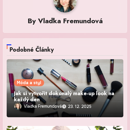
By
Vlaďka Fremundová
Podobné Články
Móda a styl
Jak si vytvořit dokonalý make-up look na
každý den
Vlaďka Fremundová
23. 12. 2025