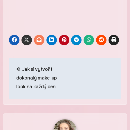
Navigace
Jak si vytvořit
pro
dokonalý make-up
příspěvek
look na každý den