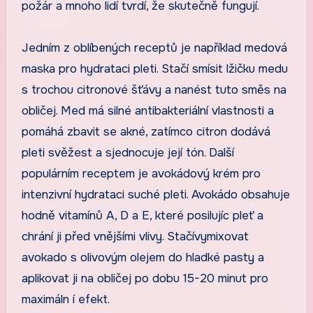
požár a mnoho lidí tvrdí, že skutečně fungují.
Jedním z oblíbených receptů je například medová
maska pro hydrataci pleti. Stačí smísit lžičku medu
s trochou citronové šťávy a nanést tuto směs na
obličej. Med má silné antibakteriální vlastnosti a
pomáhá zbavit se akné, zatímco citron dodává
pleti svěžest a sjednocuje její tón. Další
populárním receptem je avokádový krém pro
intenzivní hydrataci suché pleti. Avokádo obsahuje
hodně vitamínů A, D a E, které posilujíc pleť a
chrání ji před vnějšími vlivy. Stačívymixovat
avokado s olivovým olejem do hladké pasty a
aplikovat ji na obličej po dobu 15-20 minut pro
maximáln í efekt.