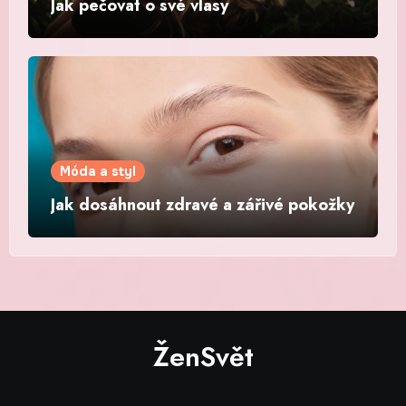
Jak pečovat o své vlasy
Móda a styl
Jak dosáhnout zdravé a zářivé pokožky
ŽenSvět