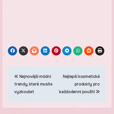
Navigace
Nejnovější módní
Nejlepší kosmetické
pro
trendy, které musíte
produkty pro
příspěvek
vyzkoušet
každodenní použití