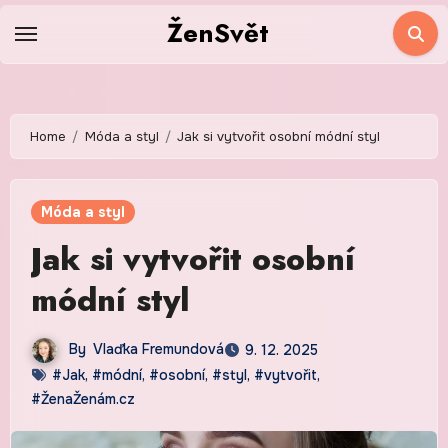
Skip
ŽenSvět
to
content
Home
Móda a styl
Jak si vytvořit osobní módní styl
Móda a styl
Jak si vytvořit osobní
módní styl
By
Vlaďka Fremundová
9. 12. 2025
#Jak
,
#módní
,
#osobní
,
#styl
,
#vytvořit
,
#ŽenaŽenám.cz