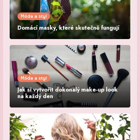
Móda a styl
Domácí masky, které skutečně fungují
Móda a styl
Jak si vytvořit dokonalý make-up look
na každý den