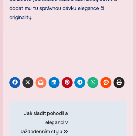
dodat mu tu správnou dávku elegance či
originality.
Navigace
Jak sladit pohodlí a
pro
eleganci v
příspěvek
každodenním stylu