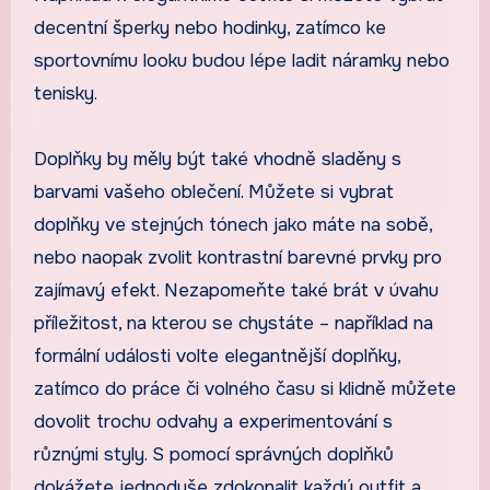
decentní šperky nebo hodinky, zatímco ke
sportovnímu looku budou lépe ladit náramky nebo
tenisky.
Doplňky by měly být také vhodně sladěny s
barvami vašeho oblečení. Můžete si vybrat
doplňky ve stejných tónech jako máte na sobě,
nebo naopak zvolit kontrastní barevné prvky pro
zajímavý efekt. Nezapomeňte také brát v úvahu
příležitost, na kterou se chystáte – například na
formální události volte elegantnější doplňky,
zatímco do práce či volného času si klidně můžete
dovolit trochu odvahy a experimentování s
různými styly. S pomocí správných doplňků
dokážete jednoduše zdokonalit každý outfit a