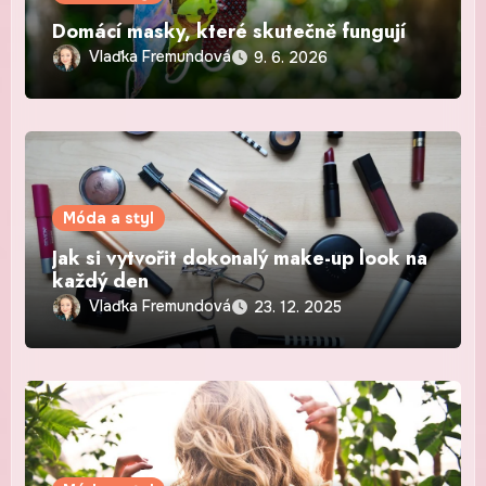
Domácí masky, které skutečně fungují
Vlaďka Fremundová
9. 6. 2026
Móda a styl
Jak si vytvořit dokonalý make-up look na
každý den
Vlaďka Fremundová
23. 12. 2025