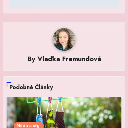
By
Vlaďka Fremundová
Podobné Články
Móda a styl