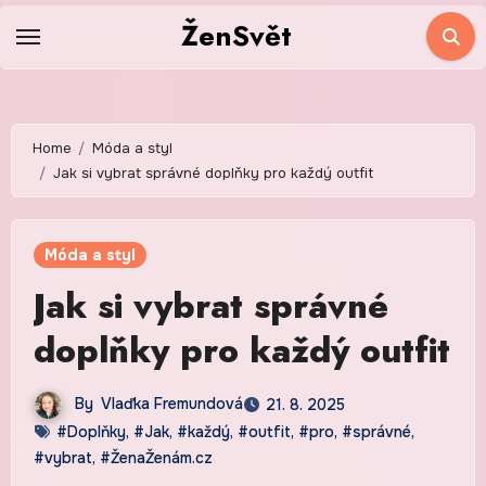
Skip
ŽenSvět
to
content
Home
Móda a styl
Jak si vybrat správné doplňky pro každý outfit
Móda a styl
Jak si vybrat správné
doplňky pro každý outfit
By
Vlaďka Fremundová
21. 8. 2025
#Doplňky
,
#Jak
,
#každý
,
#outfit
,
#pro
,
#správné
,
#vybrat
,
#ŽenaŽenám.cz