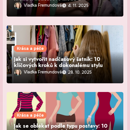
ekologickému stylu
Vlaďka Fremundová
4. 11. 2025
Krása a péče
Jak si vytvořit nadčasový šatník: 10
klíčových kroků k dokonalému stylu
Vlaďka Fremundová
28. 10. 2025
Krása a péče
Jak se oblékat podle typu postavy: 10