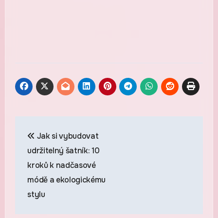
Navigace
Jak si vybudovat
pro
udržitelný šatník: 10
příspěvek
kroků k nadčasové
módě a ekologickému
stylu