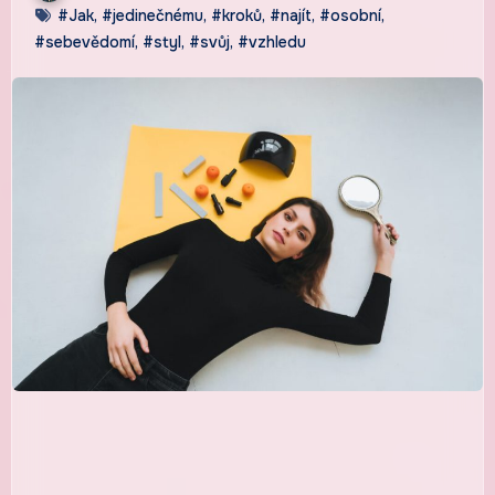
#Jak
,
#jedinečnému
,
#kroků
,
#najít
,
#osobní
,
#sebevědomí
,
#styl
,
#svůj
,
#vzhledu