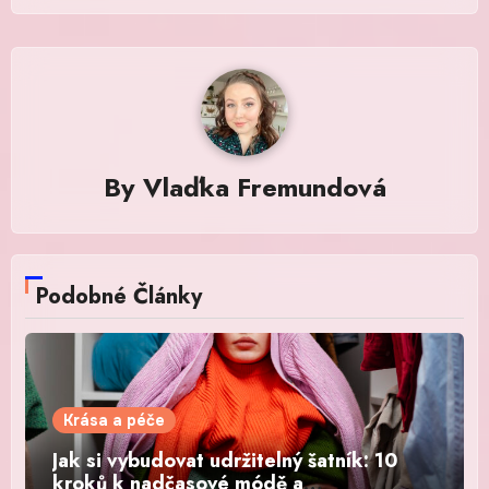
By
Vlaďka Fremundová
Podobné Články
Krása a péče
Jak si vybudovat udržitelný šatník: 10
kroků k nadčasové módě a