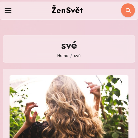
Skip
ŽenSvět
to
content
své
Home
své