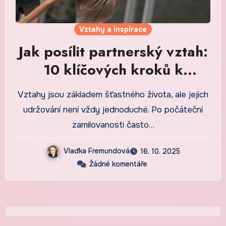
Vztahy a inspirace
Jak posílit partnerský vztah:
10 klíčových kroků k
hlubšímu propojení a
Vztahy jsou základem šťastného života, ale jejich
spokojenosti
udržování není vždy jednoduché. Po počáteční
zamilovanosti často…
Vlaďka Fremundová
16. 10. 2025
Žádné komentáře