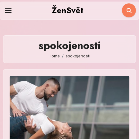
Skip
ŽenSvět
to
content
spokojenosti
Home
spokojenosti