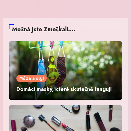
Možná Jste Zmeškali....
Móda a styl
Domácí masky, které skutečně fungují