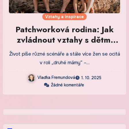
Vztahy a inspirace
Patchworková rodina: Jak
zvládnout vztahy s dětmi
partnera (a neztratit samu
Život píše různé scénáře a stále více žen se ocitá
sebe)
v roli „druhé mámy“ –…
Vlaďka Fremundová
1. 10. 2025
Žádné komentáře