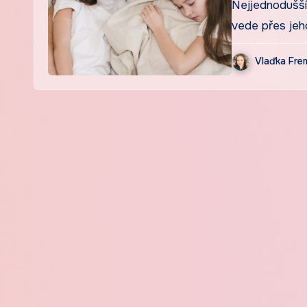
Nejjednodušší 
vede přes jeh
Vlaďka Fr