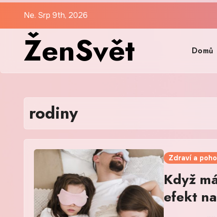
Skip
Ne. Srp 9th, 2026
to
ŽenSvět
content
Domů
rodiny
Zdraví a poh
Když má
efekt na