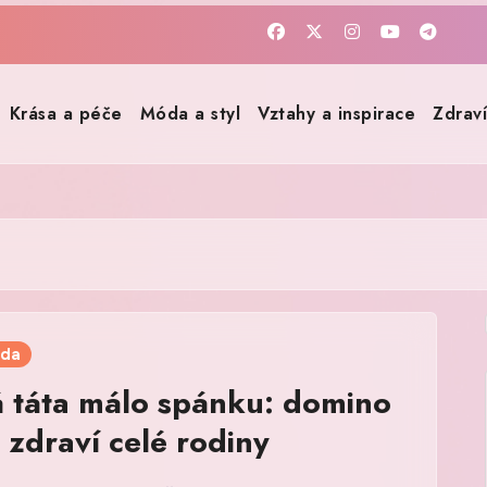
Krása a péče
Móda a styl
Vztahy a inspirace
Zdrav
oda
 táta málo spánku: domino
 zdraví celé rodiny