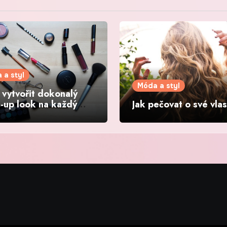
 a styl
Móda a styl
i vytvořit dokonalý
-up look na každý
Jak pečovat o své vla