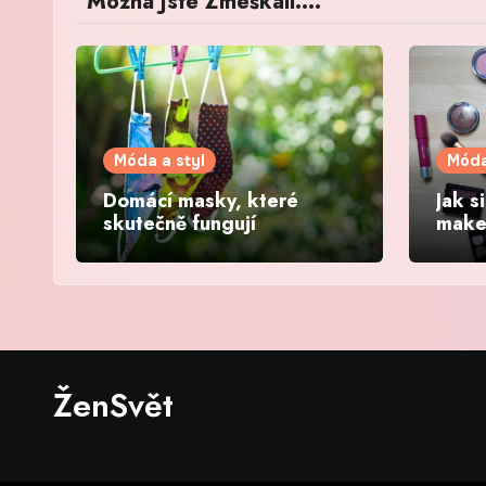
Možná Jste Zmeškali....
Móda a styl
Móda
Domácí masky, které
Jak s
skutečně fungují
make
den
ŽenSvět