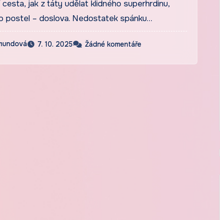
cesta, jak z táty udělat klidného superhrdinu,
o postel – doslova. Nedostatek spánku…
emundová
7. 10. 2025
Žádné komentáře