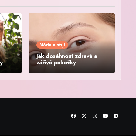
Móda a styl
Jak dosáhnout zdravé a
sy
zářivé pokožky