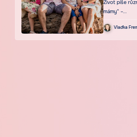
Život píše růz
mámy“ –…
Vlaďka Fr