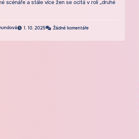
né scénáře a stále více žen se ocitá v roli „druhé
emundová
1. 10. 2025
Žádné komentáře