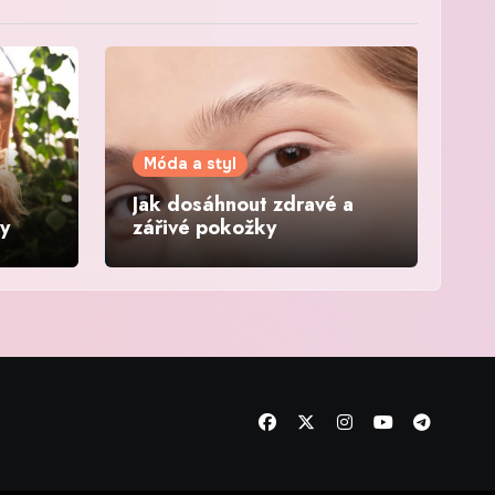
Móda a styl
Jak dosáhnout zdravé a
sy
zářivé pokožky