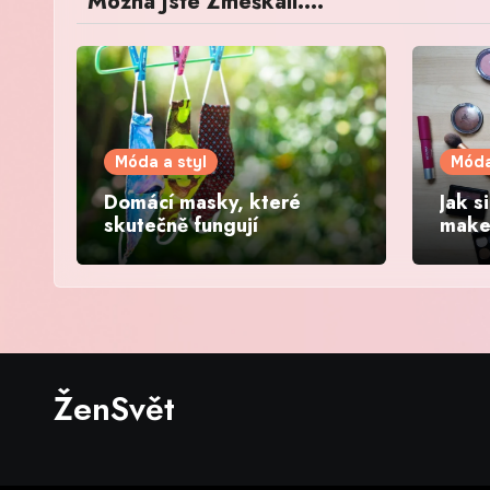
Možná Jste Zmeškali....
Móda a styl
Móda
Domácí masky, které
Jak s
skutečně fungují
make
den
ŽenSvět