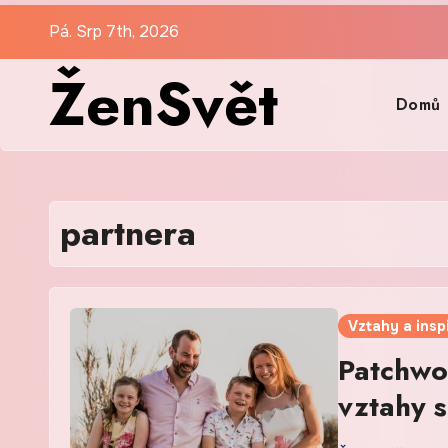
Skip
Pá. Srp 7th, 2026
to
ŽenSvět
content
Domů
partnera
Vztahy a insp
Patchwo
vztahy s
samu se