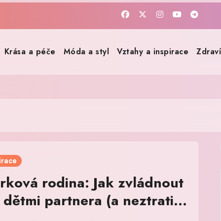
Krása a péče
Móda a styl
Vztahy a inspirace
Zdrav
irace
rková rodina: Jak zvládnout
 dětmi partnera (a neztratit
be)