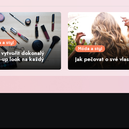
 a styl
Móda a styl
i vytvořit dokonalý
-up look na každý
Jak pečovat o své vla