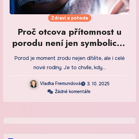
Zdraví a pohoda
Proč otcova přítomnost u
porodu není jen symbolická
– ale zásadní
Porod je moment zrodu nejen dítěte, ale i celé
nové rodiny. Je to chvíle, kdy…
Vlaďka Fremundová
3. 10. 2025
Žádné komentáře