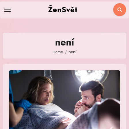
Skip
ŽenSvět
to
content
není
Home
není