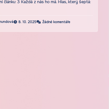
 článku: 3 Každá z nás ho má. Hlas, který šeptá:
emundová
8. 10. 2025
Žádné komentáře