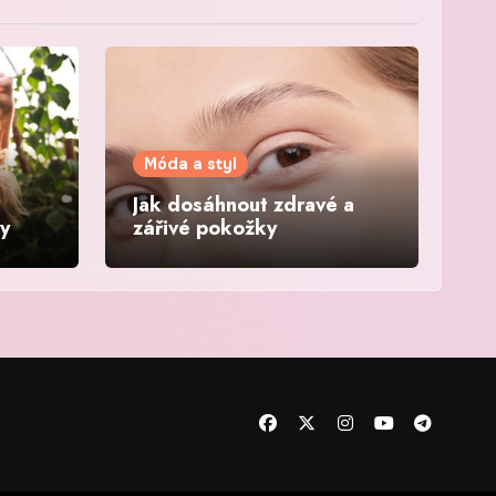
Móda a styl
Jak dosáhnout zdravé a
sy
zářivé pokožky