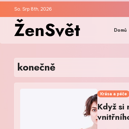
Skip
So. Srp 8th, 2026
to
ŽenSvět
content
Domů
konečně
Krása a péče
Když si 
vnitřníh
zářit