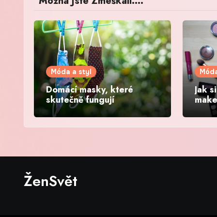
Možná Jste Zmeškali....
Móda a styl
Móda
Domácí masky, které
Jak s
skutečně fungují
make
den
ŽenSvět