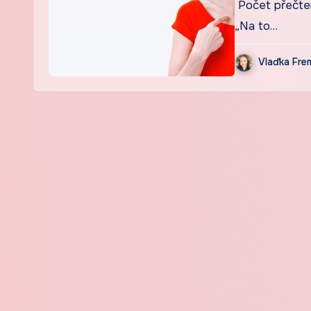
Počet přečtení
„Na to…
Vlaďka Fr