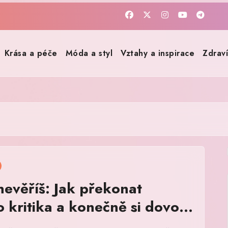
Krása a péče
Móda a styl
Vztahy a inspirace
Zdrav
nevěříš: Jak překonat
o kritika a konečně si dovolit