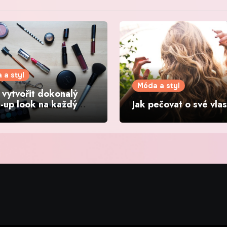
 a styl
Móda a styl
i vytvořit dokonalý
-up look na každý
Jak pečovat o své vla