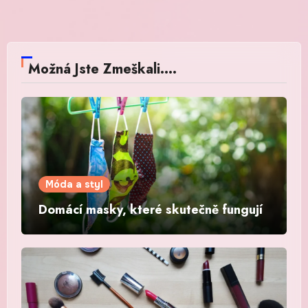
Možná Jste Zmeškali....
Móda a styl
Domácí masky, které skutečně fungují