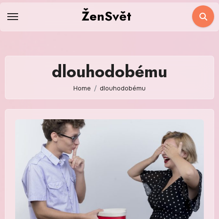
Skip
ŽenSvět
to
content
dlouhodobému
Home
dlouhodobému